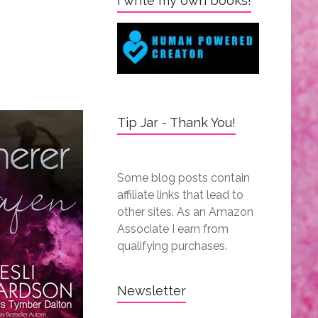
I write my own books!
Tip Jar - Thank You!
Some blog posts contain
affiliate links that lead to
other sites. As an Amazon
Associate I earn from
qualifying purchases.
Newsletter