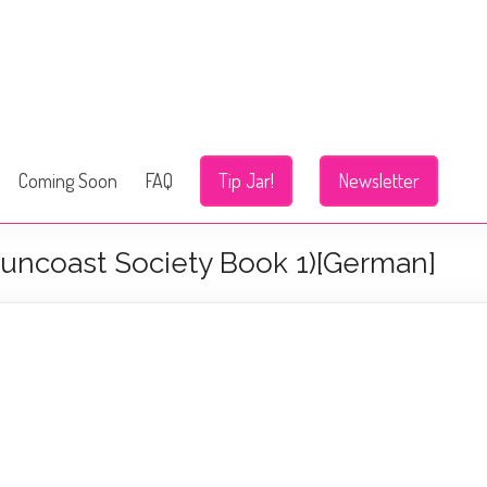
Coming Soon
FAQ
Tip Jar!
Newsletter
Suncoast Society Book 1)[German]