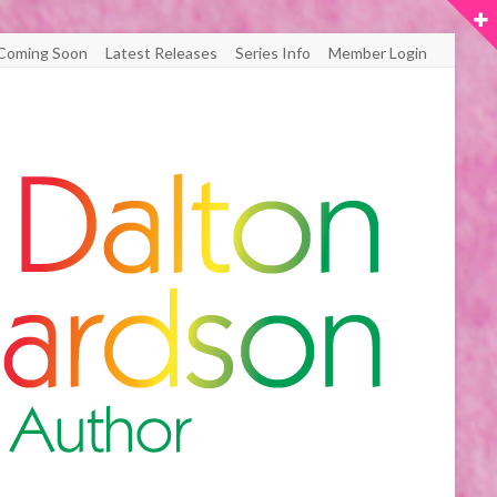
Coming Soon
Latest Releases
Series Info
Member Login