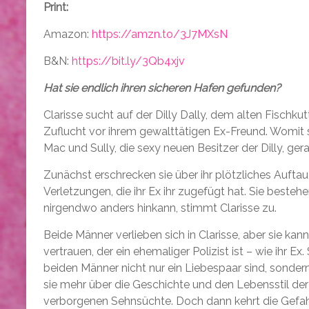
Print:
Amazon:
https://amzn.to/3J7MXsN
B&N:
https://bit.ly/3Qb4xjv
Hat sie endlich ihren sicheren Hafen gefunden?
Clarisse sucht auf der Dilly Dally, dem alten Fischkut
Zuflucht vor ihrem gewalttätigen Ex-Freund. Womit sie 
Mac und Sully, die sexy neuen Besitzer der Dilly, ge
Zunächst erschrecken sie über ihr plötzliches Auftau
Verletzungen, die ihr Ex ihr zugefügt hat. Sie bestehen
nirgendwo anders hinkann, stimmt Clarisse zu.
Beide Männer verlieben sich in Clarisse, aber sie kann
vertrauen, der ein ehemaliger Polizist ist – wie ihr Ex. 
beiden Männer nicht nur ein Liebespaar sind, sonder
sie mehr über die Geschichte und den Lebensstil der 
verborgenen Sehnsüchte. Doch dann kehrt die Gefah