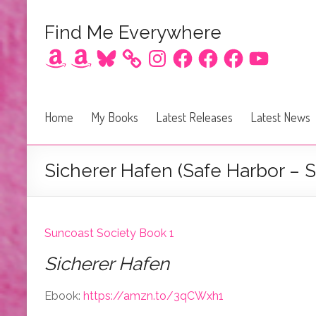
Find Me Everywhere
Amazon
Amazon
Bluesky
Instagram
Facebook
Facebook
Facebook
YouTube
Home
My Books
Latest Releases
Latest News
Sicherer Hafen (Safe Harbor – 
Suncoast Society Book 1
Sicherer Hafen
Ebook:
https://amzn.to/3qCWxh1